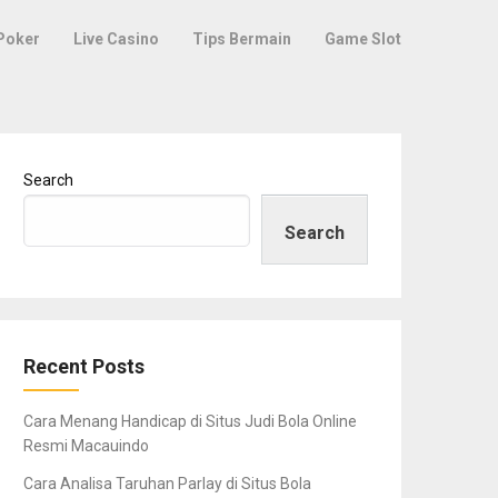
Poker
Live Casino
Tips Bermain
Game Slot
Search
Search
Recent Posts
Cara Menang Handicap di Situs Judi Bola Online
Resmi Macauindo
Cara Analisa Taruhan Parlay di Situs Bola