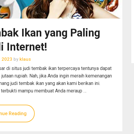
ak Ikan yang Paling
i Internet!
, 2023
by
klaus
 di situs judi tembak ikan terpercaya tentunya dapat
utaan rupiah. Nah, jika Anda ingin meraih kemenangan
ng judi tembak ikan yang akan kami berikan ini.
ang terbukti mampu membuat Anda meraup …
nue Reading