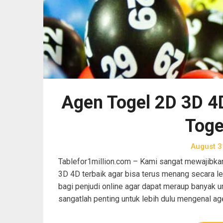
Agen Togel 2D 3D 4D
Toge
August 3
Tablefor1million.com – Kami sangat mewajibkan
3D 4D terbaik agar bisa terus menang secara le
bagi penjudi online agar dapat meraup banyak un
sangatlah penting untuk lebih dulu mengenal ag