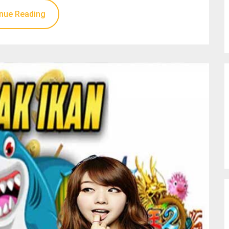
nue Reading