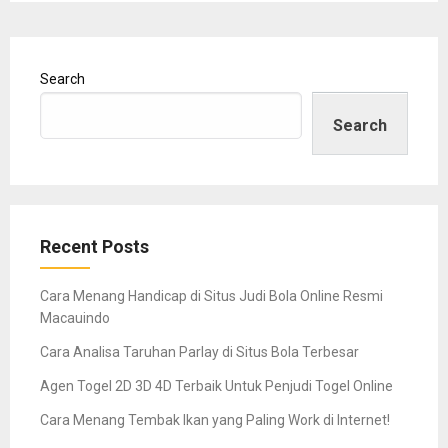
Search
Search
Recent Posts
Cara Menang Handicap di Situs Judi Bola Online Resmi
Macauindo
Cara Analisa Taruhan Parlay di Situs Bola Terbesar
Agen Togel 2D 3D 4D Terbaik Untuk Penjudi Togel Online
Cara Menang Tembak Ikan yang Paling Work di Internet!