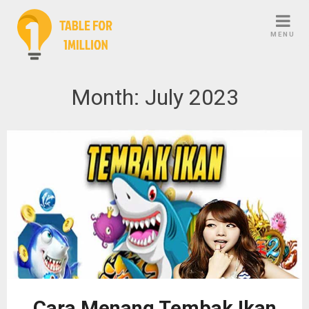
Skip
to
MENU
content
Month:
July 2023
Cara Menang Tembak Ikan